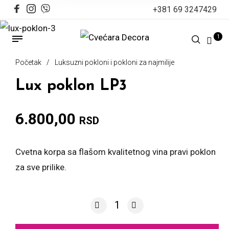
+381 69 3247429
1
Početak
/
Luksuzni pokloni i pokloni za najmilije
Lux poklon LP3
6.800,00
RSD
Cvetna korpa sa flašom kvalitetnog vina pravi poklon
za sve prilike.
Lux poklon LP3 količina