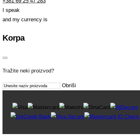
+381 69 25 47 283
I speak
and my currency is
Korpa
Tražite neki proizvod?
Obriši