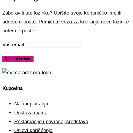
Zaboravili ste lozinku? Upišite svoje korisničko ime ili
adresu e-pošte. Primićete vezu za kreiranje nove lozinke
putem e-pošte.
Vaš email
Resetuj lozinku
Kupovina
Načini plaćanja
Dostava cveća
Reklamacije i povraćaj sredstava
Uslovi korišćenja