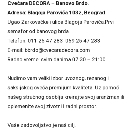
Cvećara DECORA – Banovo Brdo
.
Adresa: Blagoja Parovića 103z, Beograd
Ugao Zarkovačke i ulice Blagoja Parovića.Prvi
semafor od banovog brda.
Telefon: 011 25 47 283 069 25 47 283
E-mail: bbrdo@cvecaradecora.com
Radno vreme: svim danima 07:30 – 21:00
Nudimo vam veliki izbor uvoznog, rezanog i
saksijskog cveća premijum kvaliteta. Uz pomoć
našeg stručnog osoblja kreirajte svoj aranžman ili
oplemenite svoj zivotni i radni prostor.
Vaše zadovoljstvo je naš cilj.