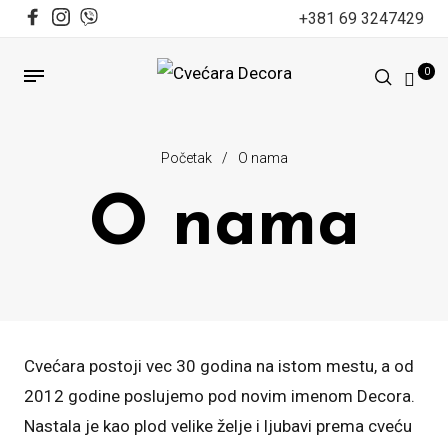
+381 69 3247429
0
Početak
/
O nama
O nama
Cvećara postoji vec 30 godina na istom mestu, a od
2012 godine poslujemo pod novim imenom Decora.
Nastala je kao plod velike želje i ljubavi prema cveću