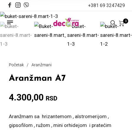
+381 69 3247429
0
Početak
/
Aranžmani
Aranžman A7
4.300,00
RSD
Aranžmam sa hrizantemom , alstromerijom ,
gipsofilom , ružom , mini orhidejom i pratećim