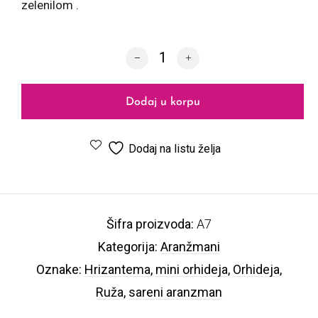
zelenilom .
Aranžman A7 količina
Dodaj u korpu
Dodaj na listu želja
Šifra proizvoda:
A7
Kategorija:
Aranžmani
Oznake:
Hrizantema
,
mini orhideja
,
Orhideja
,
Ruža
,
sareni aranzman