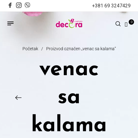
+381 69 3247429
0
Početak
/
Proizvod označen „venac sa kalama“
venac
sa
kalama