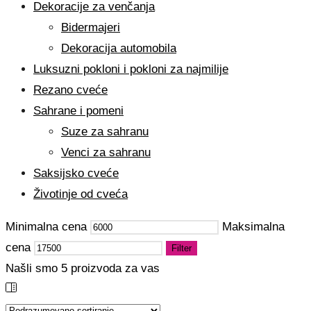
Dekoracije za venčanja
Bidermajeri
Dekoracija automobila
Luksuzni pokloni i pokloni za najmilije
Rezano cveće
Sahrane i pomeni
Suze za sahranu
Venci za sahranu
Saksijsko cveće
Životinje od cveća
Minimalna cena
Maksimalna
cena
Filter
Našli smo
5
proizvoda za vas