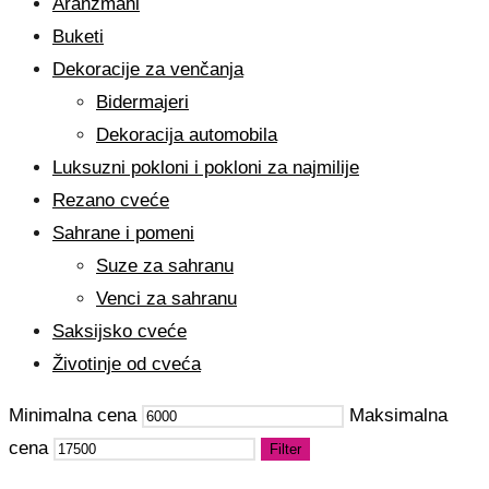
Aranžmani
Buketi
Dekoracije za venčanja
Bidermajeri
Dekoracija automobila
Luksuzni pokloni i pokloni za najmilije
Rezano cveće
Sahrane i pomeni
Suze za sahranu
Venci za sahranu
Saksijsko cveće
Životinje od cveća
Minimalna cena
Maksimalna
cena
Filter