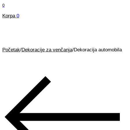
0
Korpa
0
Početak
/
Dekoracije za venčanja
/
Dekoracija automobila