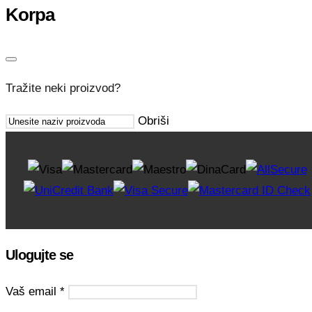
Korpa
Tražite neki proizvod?
Obriši
Ulogujte se
Vaš email
*