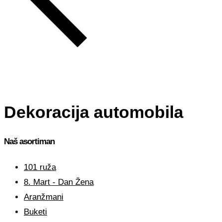
Dekoracija automobila
Naš asortiman
101 ruža
8. Mart - Dan Žena
Aranžmani
Buketi