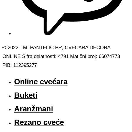
© 2022 - M. PANTELIĆ PR, CVECARA DECORA
ONLINE Šifra delatnosti: 4791 Matični broj: 66074773
PIB: 112395277
Online cvećara
Buketi
Aranžmani
Rezano cveće