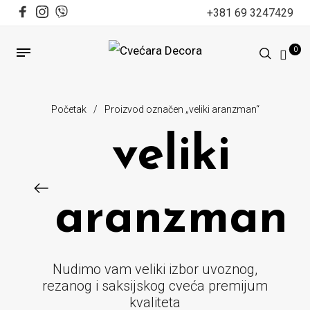
+381 69 3247429
0
Početak
/
Proizvod označen „veliki aranzman“
veliki
aranzman
Nudimo vam veliki izbor uvoznog,
rezanog i saksijskog cveća premijum
kvaliteta