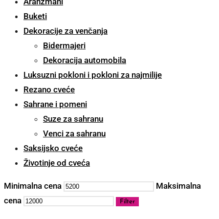
Aranžmani
Buketi
Dekoracije za venčanja
Bidermajeri
Dekoracija automobila
Luksuzni pokloni i pokloni za najmilije
Rezano cveće
Sahrane i pomeni
Suze za sahranu
Venci za sahranu
Saksijsko cveće
Životinje od cveća
Minimalna cena
Maksimalna
cena
Filter