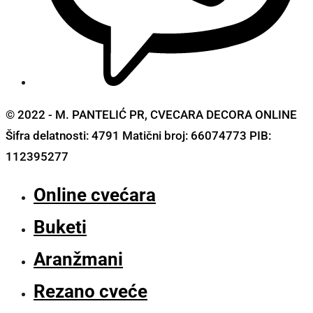
© 2022 - M. PANTELIĆ PR, CVECARA DECORA ONLINE
Šifra delatnosti: 4791 Matični broj: 66074773 PIB:
112395277
Online cvećara
Buketi
Aranžmani
Rezano cveće