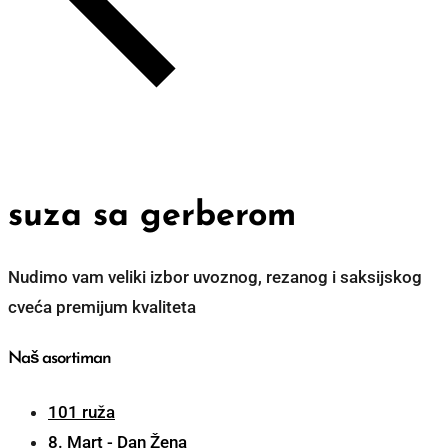
suza sa gerberom
Nudimo vam veliki izbor uvoznog, rezanog i saksijskog
cveća premijum kvaliteta
Naš asortiman
101 ruža
8. Mart - Dan Žena