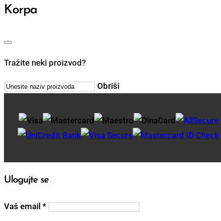
Korpa
Tražite neki proizvod?
Obriši
Ulogujte se
Vaš email
*