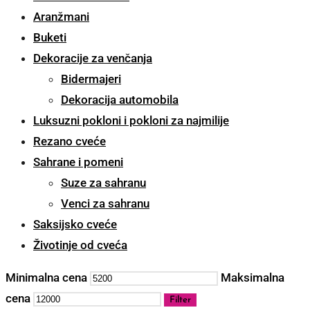
Aranžmani
Buketi
Dekoracije za venčanja
Bidermajeri
Dekoracija automobila
Luksuzni pokloni i pokloni za najmilije
Rezano cveće
Sahrane i pomeni
Suze za sahranu
Venci za sahranu
Saksijsko cveće
Životinje od cveća
Minimalna cena
Maksimalna
cena
Filter