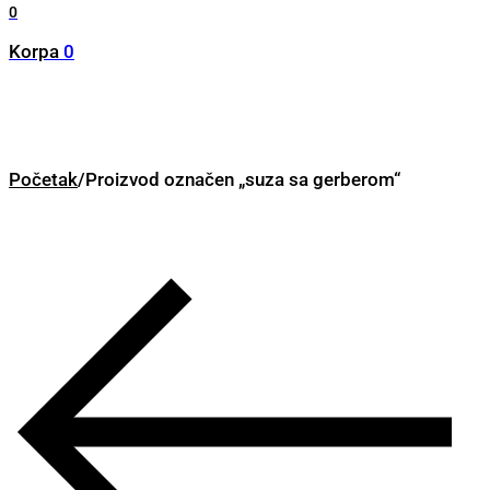
0
Korpa
0
Početak
/
Proizvod označen „suza sa gerberom“