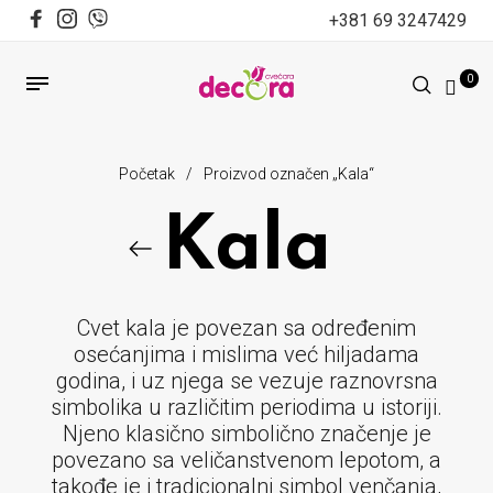
+381 69 3247429
0
Početak
/
Proizvod označen „Kala“
Kala
Cvet kala je povezan sa određenim
osećanjima i mislima već hiljadama
godina, i uz njega se vezuje raznovrsna
simbolika u različitim periodima u istoriji.
Njeno klasično simbolično značenje je
povezano sa veličanstvenom lepotom, a
takođe je i tradicionalni simbol venčanja,