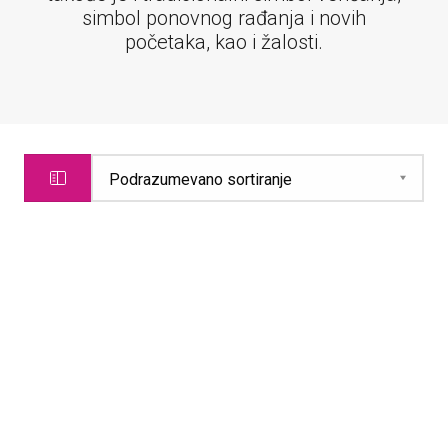
simbol ponovnog rađanja i novih
početaka, kao i žalosti.