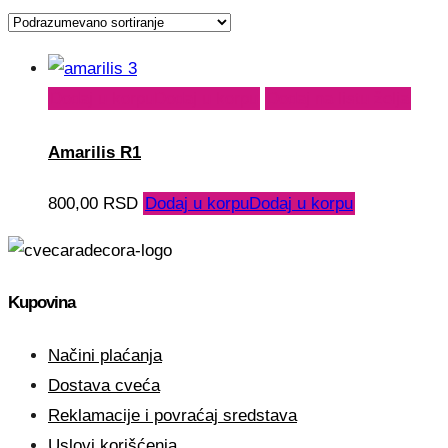
Dodaj u korpu
Dodaj u korpu
Dodaj na listu želja
Amarilis R1
800,00
RSD
Dodaj u korpu
Dodaj u korpu
Kupovina
Načini plaćanja
Dostava cveća
Reklamacije i povraćaj sredstava
Uslovi korišćenja