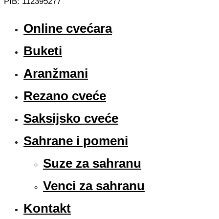
PIB: 112395277
Online cvećara
Buketi
Aranžmani
Rezano cveće
Saksijsko cveće
Sahrane i pomeni
Suze za sahranu
Venci za sahranu
Kontakt