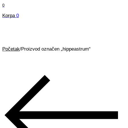
0
Korpa
0
Početak
/
Proizvod označen „hippeastrum“