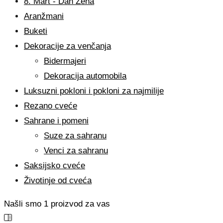
8. Mart - Dan Žena
Aranžmani
Buketi
Dekoracije za venčanja
Bidermajeri
Dekoracija automobila
Luksuzni pokloni i pokloni za najmilije
Rezano cveće
Sahrane i pomeni
Suze za sahranu
Venci za sahranu
Saksijsko cveće
Životinje od cveća
Našli smo
1
proizvod za vas