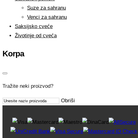
Suze za sahranu
Venci za sahranu
Saksijsko cveće
Životinje od cveća
Korpa
Tražite neki proizvod?
Obriši