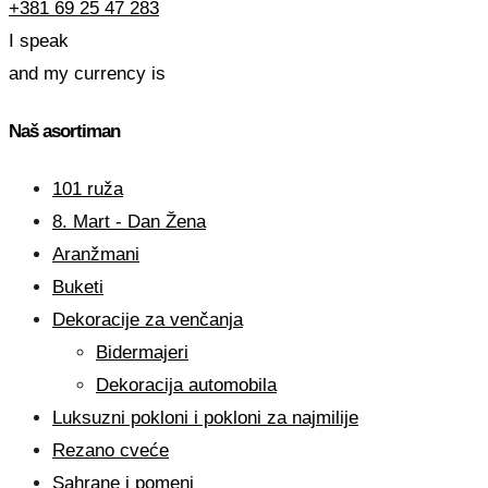
+381 69 25 47 283
I speak
and my currency is
Naš asortiman
101 ruža
8. Mart - Dan Žena
Aranžmani
Buketi
Dekoracije za venčanja
Bidermajeri
Dekoracija automobila
Luksuzni pokloni i pokloni za najmilije
Rezano cveće
Sahrane i pomeni