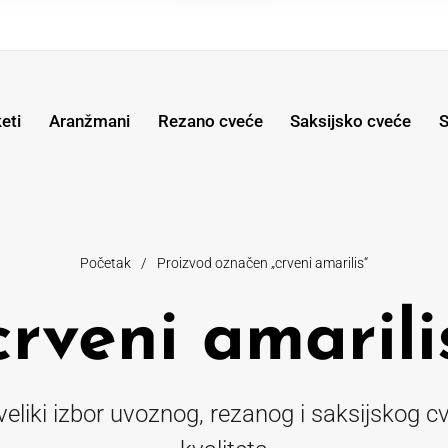
eti
Aranžmani
Rezano cveće
Saksijsko cveće
S
Početak
/
Proizvod označen „crveni amarilis“
crveni amarili
liki izbor uvoznog, rezanog i saksijskog 