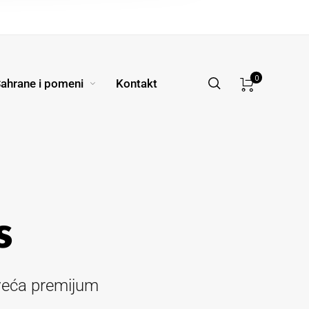
0
ahrane i pomeni
Kontakt
s
cveća premijum