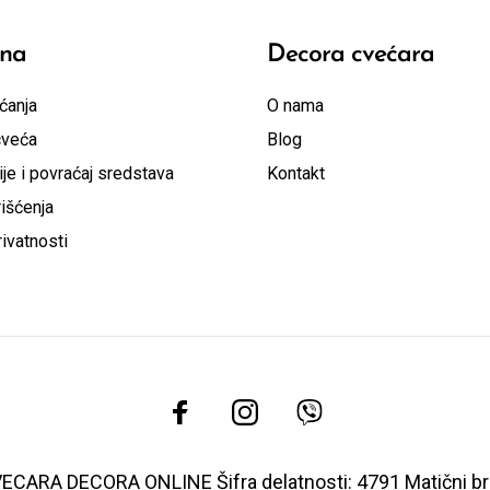
ina
Decora cvećara
ćanja
O nama
cveća
Blog
je i povraćaj sredstava
Kontakt
išćenja
rivatnosti
ECARA DECORA ONLINE Šifra delatnosti: 4791 Matični b