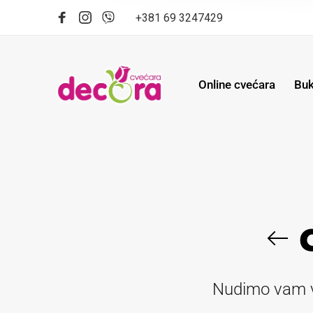
+381 69 3247429
Online cvećara
Buk
Nudimo vam ve