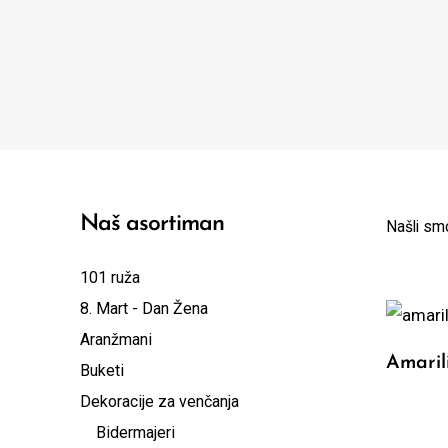
Naš asortiman
Našli s
101 ruža
8. Mart - Dan Žena
Aranžmani
Amaril
Buketi
Dekoracije za venčanja
Bidermajeri