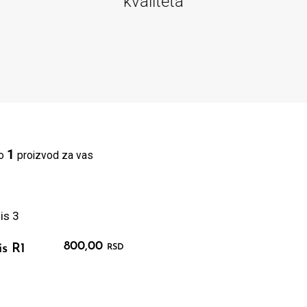
kvaliteta
1
mo
proizvod za vas
800,00
is R1
RSD