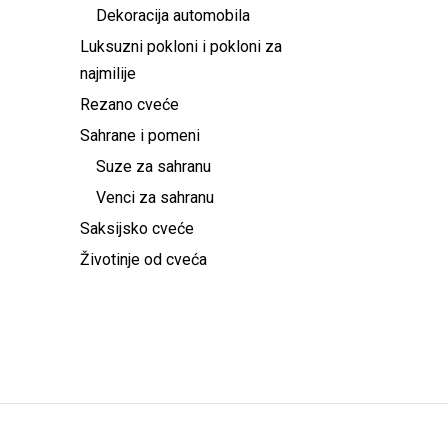
Dekoracija automobila
Luksuzni pokloni i pokloni za
najmilije
Rezano cveće
Sahrane i pomeni
Suze za sahranu
Venci za sahranu
Saksijsko cveće
Životinje od cveća