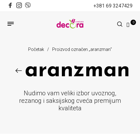
+381 69 3247429
0
Početak
/
Proizvod označen „aranzman“
aranzman
Nudimo vam veliki izbor uvoznog,
rezanog i saksijskog cveća premijum
kvaliteta