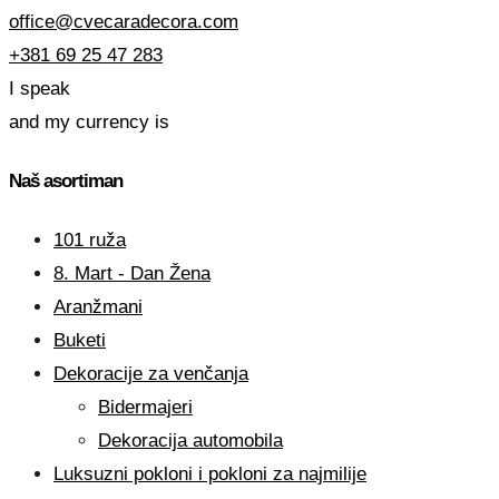
office@cvecaradecora.com
+381 69 25 47 283
I speak
and my currency is
Naš asortiman
101 ruža
8. Mart - Dan Žena
Aranžmani
Buketi
Dekoracije za venčanja
Bidermajeri
Dekoracija automobila
Luksuzni pokloni i pokloni za najmilije