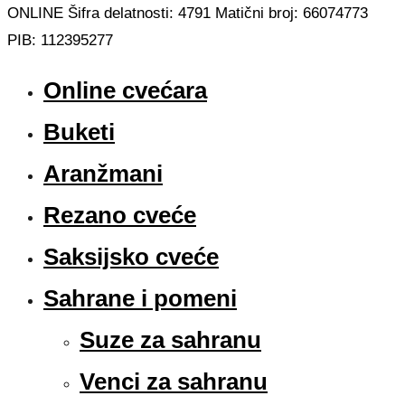
ONLINE Šifra delatnosti: 4791 Matični broj: 66074773
PIB: 112395277
Online cvećara
Buketi
Aranžmani
Rezano cveće
Saksijsko cveće
Sahrane i pomeni
Suze za sahranu
Venci za sahranu