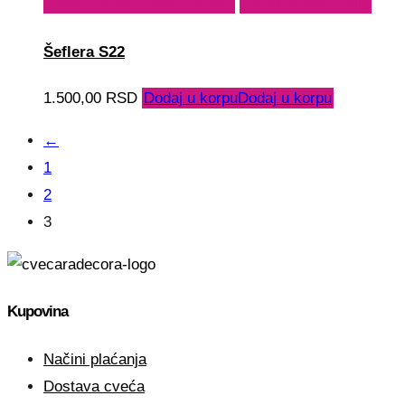
Dodaj u korpu
Dodaj u korpu
Dodaj na listu želja
Šeflera S22
1.500,00
RSD
Dodaj u korpu
Dodaj u korpu
←
1
2
3
Kupovina
Načini plaćanja
Dostava cveća