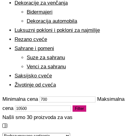
Dekoracije za venčanja
Bidermajeri
Dekoracija automobila
Luksuzni pokloni i pokloni za najmilije
Rezano cveće
Sahrane i pomeni
Suze za sahranu
Venci za sahranu
Saksijsko cveće
Životinje od cveća
Minimalna cena
Maksimalna
cena
Filter
Našli smo
30
proizvoda za vas