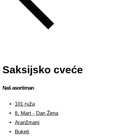
Saksijsko cveće
Naš asortiman
101 ruža
8. Mart - Dan Žena
Aranžmani
Buketi