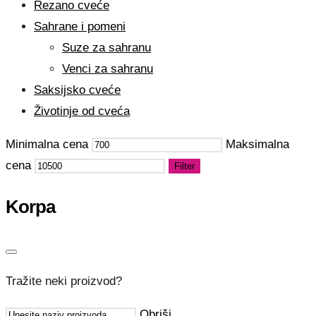
Rezano cveće
Sahrane i pomeni
Suze za sahranu
Venci za sahranu
Saksijsko cveće
Životinje od cveća
Minimalna cena
Maksimalna
cena
Filter
Korpa
Tražite neki proizvod?
Obriši