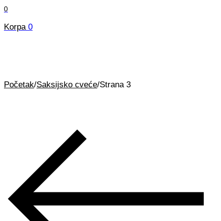
0
Korpa
0
Početak
/
Saksijsko cveće
/
Strana 3