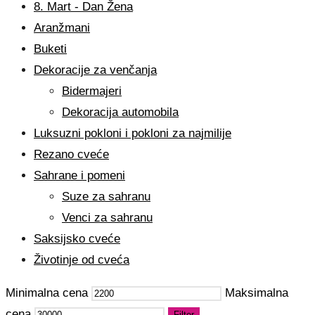
8. Mart - Dan Žena
Aranžmani
Buketi
Dekoracije za venčanja
Bidermajeri
Dekoracija automobila
Luksuzni pokloni i pokloni za najmilije
Rezano cveće
Sahrane i pomeni
Suze za sahranu
Venci za sahranu
Saksijsko cveće
Životinje od cveća
Minimalna cena
Maksimalna
cena
Filter