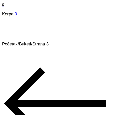
0
Korpa
0
Početak
/
Buketi
/
Strana 3