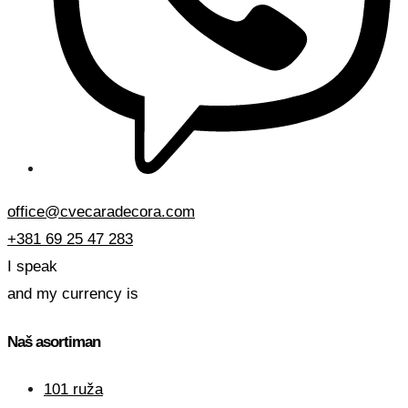
office@cvecaradecora.com
+381 69 25 47 283
I speak
and my currency is
Naš asortiman
101 ruža