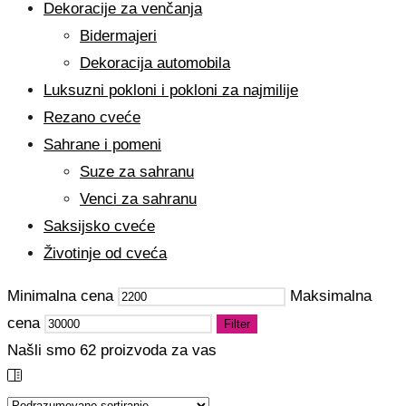
Dekoracije za venčanja
Bidermajeri
Dekoracija automobila
Luksuzni pokloni i pokloni za najmilije
Rezano cveće
Sahrane i pomeni
Suze za sahranu
Venci za sahranu
Saksijsko cveće
Životinje od cveća
Minimalna cena
Maksimalna
cena
Filter
Našli smo
62
proizvoda za vas