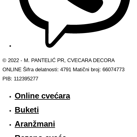
© 2022 - M. PANTELIĆ PR, CVECARA DECORA
ONLINE Šifra delatnosti: 4791 Matični broj: 66074773
PIB: 112395277
Online cvećara
Buketi
Aranžmani