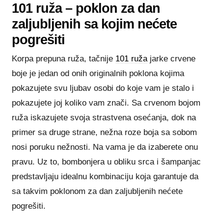
101 ruža – poklon za dan
zaljubljenih sa kojim nećete
pogrešiti
Korpa prepuna ruža, tačnije
101 ruža
jarke crvene
boje je jedan od onih originalnih poklona kojima
pokazujete svu ljubav osobi do koje vam je stalo i
pokazujete joj koliko vam znači. Sa crvenom bojom
ruža iskazujete svoja strastvena osećanja, dok na
primer sa druge strane, nežna roze boja sa sobom
nosi poruku nežnosti. Na vama je da izaberete onu
pravu. Uz to, bombonjera u obliku srca i šampanjac
predstavljaju idealnu kombinaciju koja garantuje da
sa takvim poklonom za dan zaljubljenih nećete
pogrešiti.