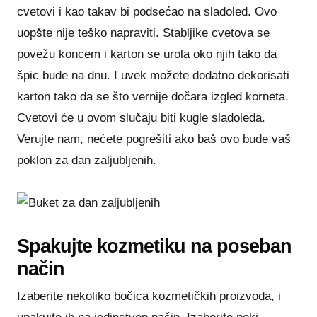
cvetovi i kao takav bi podsećao na sladoled. Ovo
uopšte nije teško napraviti. Stabljike cvetova se
povežu koncem i karton se urola oko njih tako da
špic bude na dnu. I uvek možete dodatno dekorisati
karton tako da se što vernije dočara izgled korneta.
Cvetovi će u ovom slučaju biti kugle sladoleda.
Verujte nam, nećete pogrešiti ako baš ovo bude vaš
poklon za dan zaljubljenih.
Spakujte kozmetiku na poseban
način
Izaberite nekoliko bočica kozmetičkih proizvoda, i