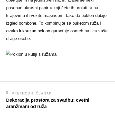
upakujte ih na jedinstven način. Izaberite neki
poseban ukrasni papir u koji ćete ih urolati, a na
krajevima ih vežite mašnicom, tako da poklon dobije
izgled bombone. To kombinujte sa buketom ruža i
ovako
luksuzan poklon
garantuje osmeh na licu vaše
drage osobe.
PRETHODNI ČLANAK
Dekoracija prostora za svadbu: cvetni
aranžmani od ruža