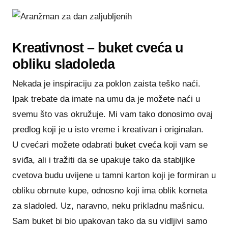
Kreativnost – buket cveća u
obliku sladoleda
Nekada je inspiraciju za poklon zaista teško naći.
Ipak trebate da imate na umu da je možete naći u
svemu što vas okružuje. Mi vam tako donosimo ovaj
predlog koji je u isto vreme i kreativan i originalan.
U cvećari možete odabrati
buket cveća
koji vam se
sviđa, ali i tražiti da se upakuje tako da stabljike
cvetova budu uvijene u tamni karton koji je formiran u
obliku obrnute kupe, odnosno koji ima oblik korneta
za sladoled. Uz, naravno, neku prikladnu mašnicu.
Sam buket bi bio upakovan tako da su vidljivi samo