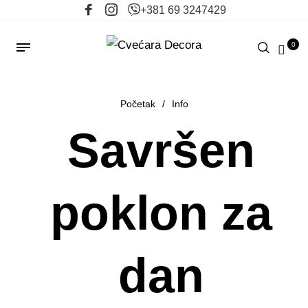
+381 69 3247429
0
Početak
/
Info
Savršen
poklon za
dan