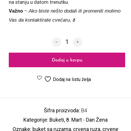
na stanju u datom trenutku.
Važno
–
Ako biste nešto dodali ili promenili molimo
Vas da kontaktirate cvećaru.🌷
Buket B4 količina
Dodaj u korpu
Dodaj na listu želja
Šifra proizvoda:
B4
Kategorije:
Buketi
,
8. Mart - Dan Žena
Oznake:
buket sa ruzama
,
crvena ruza
,
crvene