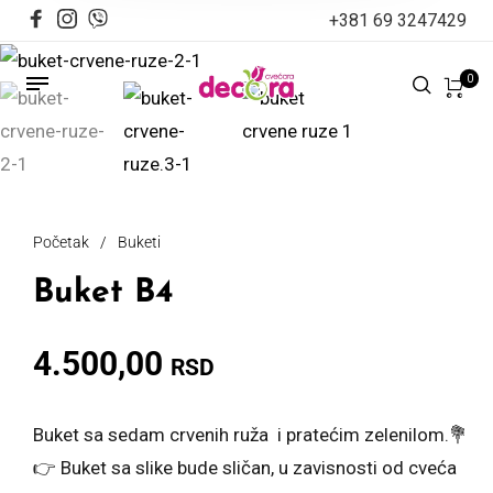
+381 69 3247429
0
Početak
/
Buketi
Buket B4
4.500,00
RSD
Buket sa sedam crvenih ruža i pratećim zelenilom.💐
👉 Buket sa slike bude sličan, u zavisnosti od cveća