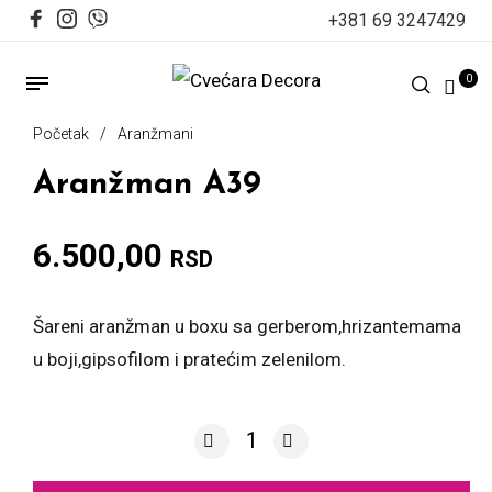
+381 69 3247429
0
Početak
/
Aranžmani
Aranžman A39
6.500,00
RSD
Šareni aranžman u boxu sa gerberom,hrizantemama
u boji,gipsofilom i pratećim zelenilom.
Aranžman A39 količina