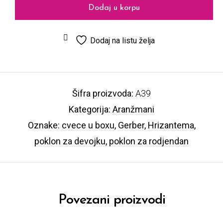
Dodaj u korpu
Dodaj na listu želja
Šifra proizvoda:
A39
Kategorija:
Aranžmani
Oznake:
cvece u boxu
,
Gerber
,
Hrizantema
,
poklon za devojku
,
poklon za rodjendan
Povezani proizvodi