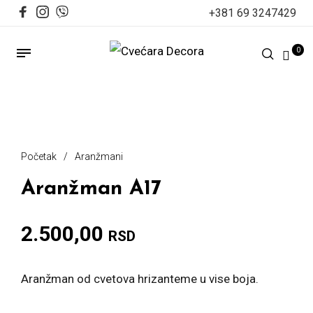
+381 69 3247429
0
Početak
/
Aranžmani
Aranžman A17
2.500,00
RSD
Aranžman od cvetova hrizanteme u vise boja.