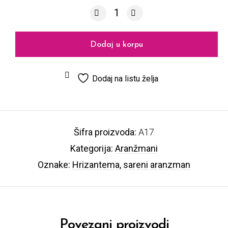
Aranžman A17 količina
Dodaj u korpu
Dodaj na listu želja
Šifra proizvoda:
A17
Kategorija:
Aranžmani
Oznake:
Hrizantema
,
sareni aranzman
Povezani proizvodi