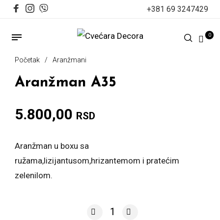
+381 69 3247429
0
Početak
/
Aranžmani
Aranžman A35
5.800,00
RSD
Aranžman u boxu sa
ružama,lizijantusom,hrizantemom i pratećim
zelenilom.
Aranžman A35 količina