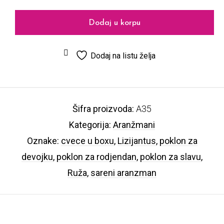
Dodaj u korpu
Dodaj na listu želja
Šifra proizvoda:
A35
Kategorija:
Aranžmani
Oznake:
cvece u boxu
,
Lizijantus
,
poklon za
devojku
,
poklon za rodjendan
,
poklon za slavu
,
Ruža
,
sareni aranzman