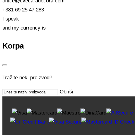
office@cvecaradecora.com
+381 69 25 47 283
I speak
and my currency is
Korpa
Tražite neki proizvod?
Obriši