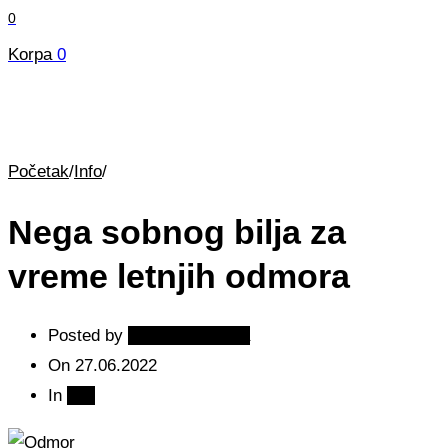
0
Korpa
0
Početak
/
Info
/
Nega sobnog bilja za
vreme letnjih odmora
Posted by
Cvećara Decora
On
27.06.2022
In
Info