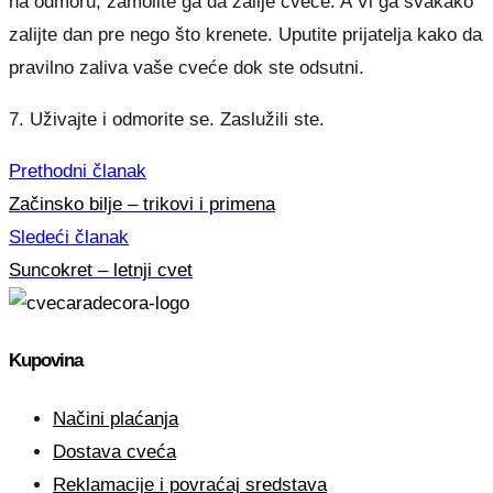
na odmoru, zamolite ga da zalije cveće. A Vi ga svakako
zalijte dan pre nego što krenete. Uputite prijatelja kako da
pravilno zaliva vaše cveće dok ste odsutni.
7. Uživajte i odmorite se. Zaslužili ste.
Prethodni članak
Začinsko bilje – trikovi i primena
Sledeći članak
Suncokret – letnji cvet
Kupovina
Načini plaćanja
Dostava cveća
Reklamacije i povraćaj sredstava