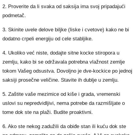
2. Proverite da li svaka od saksija ima svoj pripadajući
podmetač.
3. Skinite uvele delove biljke (liske i cvetove) kako ne bi
dodatno crpeli energiju od cele stabljike.
4. Ukoliko već niste, dodajte sitne kocke stiropora u
zemlju, kako bi se održavala potrebna vlažnost zemlje
tokom Vašeg odsustva. Dovoljno je dve-kockice po jednoj
saksiji prosečne veličine. Stavite ih dublje u zemlju.
5. Zaštite vaše mezimice od kiše i grada, vremenski
uslovi su nepredvidljivi, nema potrebe da razmišljate o
tome dok ste na plaži. Budite proaktivni.
6. Ako ste nekog zadužili da obiđe stan ili kuću dok ste