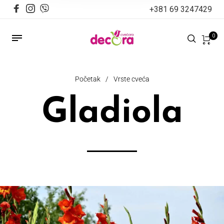
+381 69 3247429
0
Početak
/
Vrste cveća
Gladiola