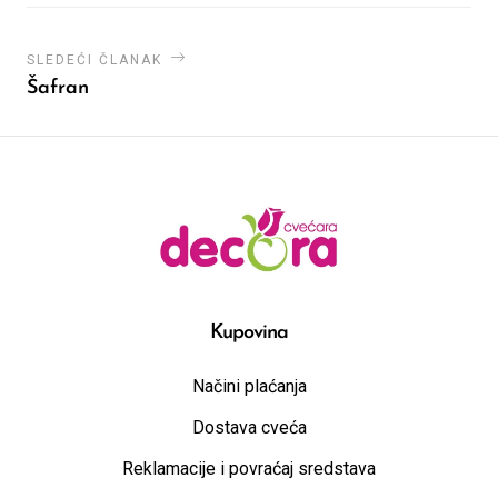
SLEDEĆI ČLANAK
Šafran
Kupovina
Načini plaćanja
Dostava cveća
Reklamacije i povraćaj sredstava