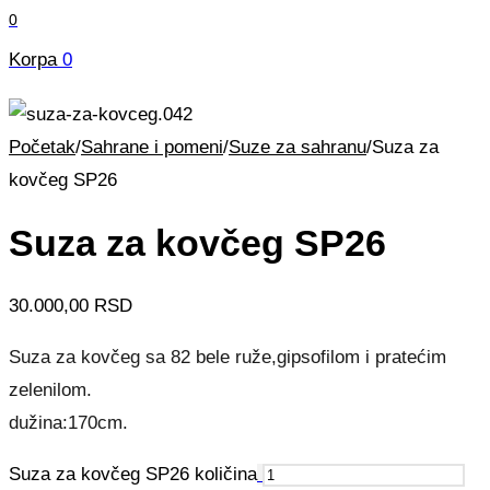
0
Korpa
0
Početak
/
Sahrane i pomeni
/
Suze za sahranu
/
Suza za
kovčeg SP26
Suza za kovčeg SP26
30.000,00
RSD
Suza za kovčeg sa 82 bele ruže,gipsofilom i pratećim
zelenilom.
dužina:170cm.
Suza za kovčeg SP26 količina