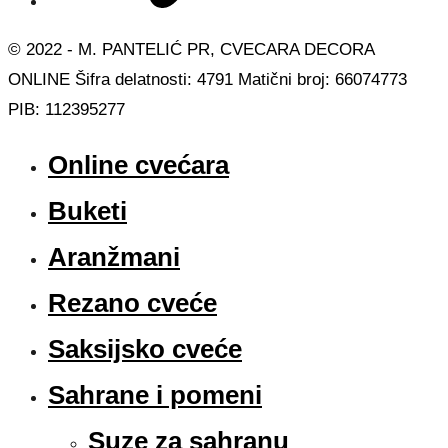
© 2022 - M. PANTELIĆ PR, CVECARA DECORA
ONLINE Šifra delatnosti: 4791 Matični broj: 66074773
PIB: 112395277
Online cvećara
Buketi
Aranžmani
Rezano cveće
Saksijsko cveće
Sahrane i pomeni
Suze za sahranu