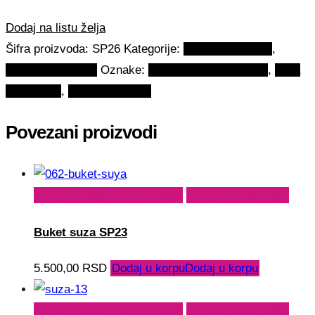
Dodaj na listu želja
Šifra proizvoda:
SP26
Kategorije:
Suze za sahranu
,
Sahrane i pomeni
Oznake:
sta se nosi na sahrane
,
suza
sa ruzama
,
suza za kovceg
Povezani proizvodi
Dodaj u korpu
Dodaj u korpu
Dodaj na listu želja
Buket suza SP23
5.500,00
RSD
Dodaj u korpu
Dodaj u korpu
Dodaj u korpu
Dodaj u korpu
Dodaj na listu želja