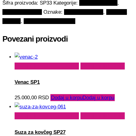
Šifra proizvoda:
SP33
Kategorije:
Suze za sahranu
,
Sahrane i pomeni
Oznake:
buket za sahrane
,
cvece za
sahranu
,
sta se nosi na sahrane
Povezani proizvodi
Dodaj u korpu
Dodaj u korpu
Dodaj na listu želja
Venac SP1
25.000,00
RSD
Dodaj u korpu
Dodaj u korpu
Dodaj u korpu
Dodaj u korpu
Dodaj na listu želja
Suza za kovčeg SP27