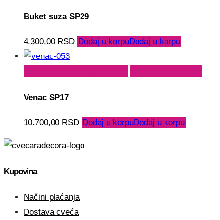
Buket suza SP29
4.300,00
RSD
Dodaj u korpu
Dodaj u korpu
Dodaj u korpu
Dodaj u korpu
Dodaj na listu želja
Venac SP17
10.700,00
RSD
Dodaj u korpu
Dodaj u korpu
Kupovina
Načini plaćanja
Dostava cveća