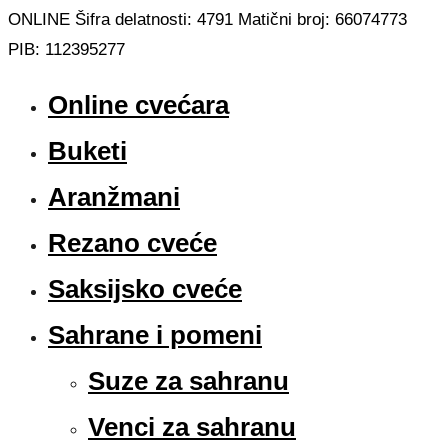
ONLINE Šifra delatnosti: 4791 Matični broj: 66074773
PIB: 112395277
Online cvećara
Buketi
Aranžmani
Rezano cveće
Saksijsko cveće
Sahrane i pomeni
Suze za sahranu
Venci za sahranu