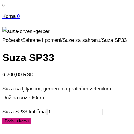
0
Korpa
0
Početak
/
Sahrane i pomeni
/
Suze za sahranu
/
Suza SP33
Suza SP33
6.200,00
RSD
Suza sa ljiljanom, gerberom i pratećim zelenilom.
Dužina suze:60cm
Suza SP33 količina
Dodaj u korpu