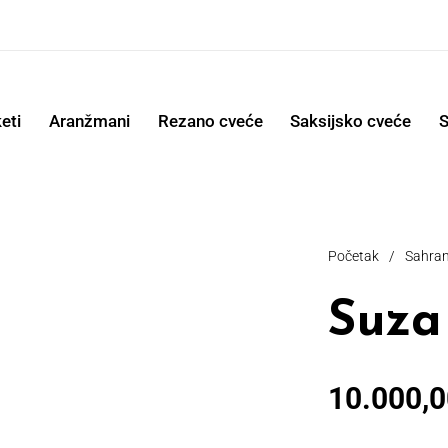
eti
Aranžmani
Rezano cveće
Saksijsko cveće
S
Početak
/
Sahran
Suza
10.000,