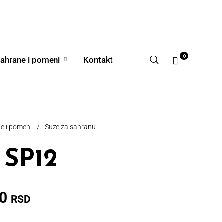
0
ahrane i pomeni
Kontakt
e i pomeni
/
Suze za sahranu
 SP12
00
RSD