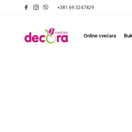
+381 69 3247429
Online cvećara
Buk