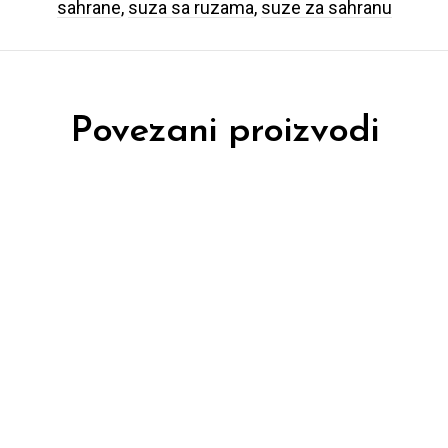
sahrane
,
suza sa ruzama
,
suze za sahranu
Povezani proizvodi