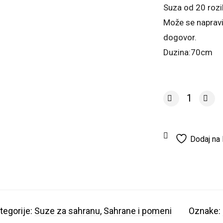
Suza od 20 rozi
Može se napravi
dogovor.
Duzina:70cm
Suza SP12 količi
Dodaj na l
tegorije:
Suze za sahranu
,
Sahrane i pomeni
Oznake: