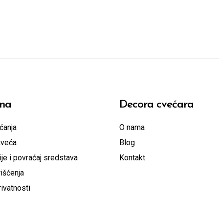
na
Decora cvećara
ćanja
O nama
cveća
Blog
je i povraćaj sredstava
Kontakt
išćenja
rivatnosti