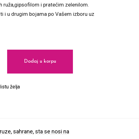
h ruža,gipsofilom i pratećim zelenilom.
ti i u drugim bojama po Vašem izboru uz
na
Dodaj u korpu
istu želja
ruze
,
sahrane
,
sta se nosi na