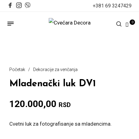
+381 69 3247429
0
Početak
/
Dekoracije za venčanja
Mladenački luk DV1
120.000,00
RSD
Cvetni luk za fotografisanje sa mladencima.