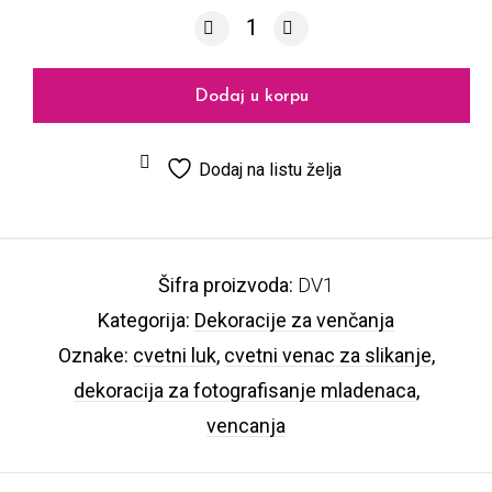
Mladenački luk DV1 količina
Dodaj u korpu
Dodaj na listu želja
Šifra proizvoda:
DV1
Kategorija:
Dekoracije za venčanja
Oznake:
cvetni luk
,
cvetni venac za slikanje
,
dekoracija za fotografisanje mladenaca
,
vencanja