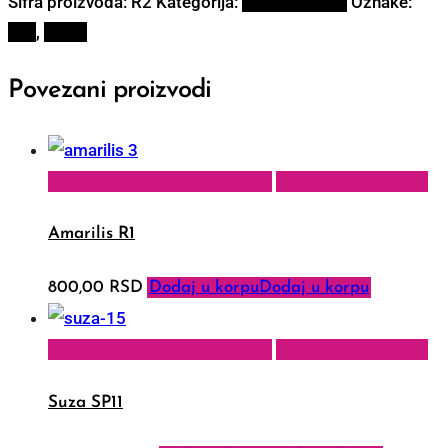
Šifra proizvoda:
R2
Kategorija:
Rezano cveće
Oznake:
krin
,
Ljiljan
Povezani proizvodi
Dodaj u korpu
Dodaj u korpu
Dodaj na listu želja
Amarilis R1
800,00
RSD
Dodaj u korpu
Dodaj u korpu
Dodaj u korpu
Dodaj u korpu
Dodaj na listu želja
Suza SP11