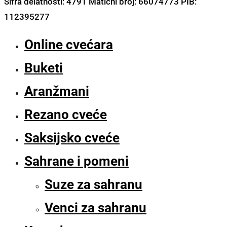
Šifra delatnosti: 4791 Matični broj: 66074773 PIB:
112395277
Online cvećara
Buketi
Aranžmani
Rezano cveće
Saksijsko cveće
Sahrane i pomeni
Suze za sahranu
Venci za sahranu