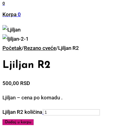
0
Korpa
0
Početak
/
Rezano cveće
/
Ljiljan R2
Ljiljan R2
500,00
RSD
Ljiljan – cena po komadu .
Ljiljan R2 količina
Dodaj u korpu