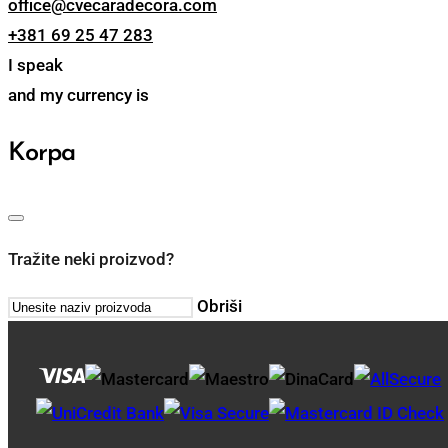
office@cvecaradecora.com
+381 69 25 47 283
I speak
and my currency is
Korpa
Tražite neki proizvod?
Obriši