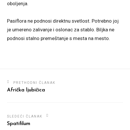
oboljenja.
Pasiflora ne podnosi direktnu svetlost. Potrebno joj
je umereno zalivanje i oslonac za stablo. Biljka ne
podnosi stalno premeštanje s mesta na mesto.
PRETHODNI ČLANAK
Afrička ljubičica
SLEDEĆI ČLANAK
Spatifilum