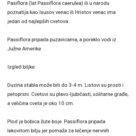
Pasiflora (lat.Passiflora caerulea) ili u narodu
poznatija kao Isusov venac ili Hristov venac ima
jedan od najlepših cvetova.
Passiflora pripada puzavicama, a poreklo vodi iz
Južne Amerike.
Izgled biljke:
Duzina stabla može biti do 3-4 m. Listovi su prosti i
petoprsni. Cvetovi su plavo-ljubičasti, solitarne građe,
a veličina cveta je oko 10 cm.
Plod je bobica žute boje. Passiflora pripada
lekovitom bilju jer pomaže za lečenje nervnih