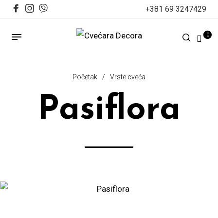
+381 69 3247429
0
Početak
/
Vrste cveća
Pasiflora