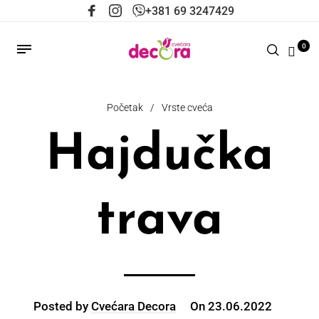
+381 69 3247429
0
Početak
/
Vrste cveća
Hajdučka
trava
Posted by
Cvećara Decora
On
23.06.2022