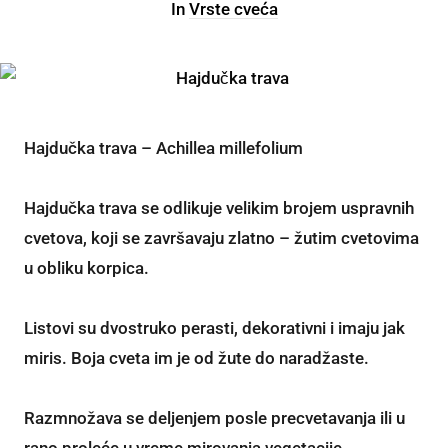
In
Vrste cveća
Hajdučka trava – Achillea millefolium
Hajdučka trava se odlikuje velikim brojem uspravnih
cvetova, koji se završavaju zlatno – žutim cvetovima
u obliku korpica.
Listovi su dvostruko perasti, dekorativni i imaju jak
miris. Boja cveta im je od žute do naradžaste.
Razmnožava se deljenjem posle precvetavanja ili u