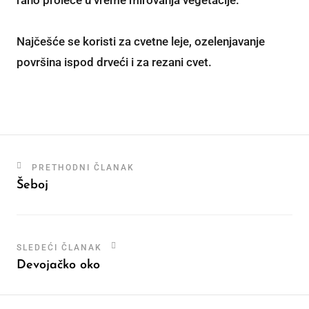
rano proleće u vreme mirovanja vegetacije.
Najčešće se koristi za cvetne leje, ozelenjavanje
površina ispod drveći i za rezani cvet.
PRETHODNI ČLANAK
Šeboj
SLEDEĆI ČLANAK
Devojačko oko