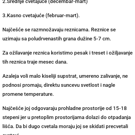
2.Srednje cvetajuće (decembar-mart)
3.Kasno cvetajuće (februar-mart).
Najčešće se razmnožavaju reznicama. Reznice se
uzimaju sa poludrvenastih grana dužine 5-7 cm.
Za ožilavanje reznica koristimo pesak i treset i ožiljavanje
tih reznica traje mesec dana.
Azaleja voli malo kiseliji supstrat, umereno zalivanje, ne
podnosi promaju, direktu suncevu svetlost i nagle
promene temperature.
Najčešće joj odgovaraju prohladne prostorije od 15-18
stepeni jer u pretoplim prostorijama dolazi do otpadanja
lišća. Da bi dugo cvetala moraju joj se skidati precvetali