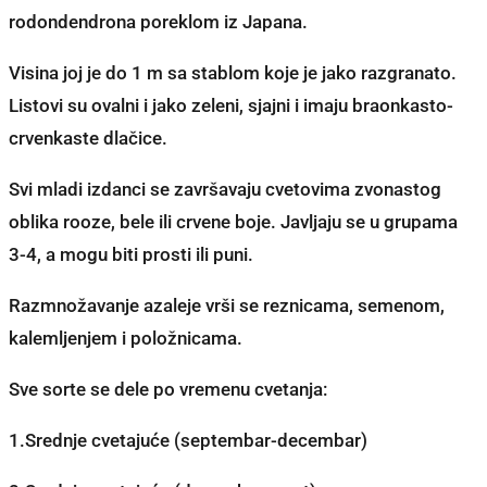
rodondendrona poreklom iz Japana.
Visina joj je do 1 m sa stablom koje je jako razgranato.
Listovi su ovalni i jako zeleni, sjajni i imaju braonkasto-
crvenkaste dlačice.
Svi mladi izdanci se završavaju cvetovima zvonastog
oblika rooze, bele ili crvene boje. Javljaju se u grupama
3-4, a mogu biti prosti ili puni.
Razmnožavanje azaleje vrši se reznicama, semenom,
kalemljenjem i položnicama.
Sve sorte se dele po vremenu cvetanja:
1.Srednje cvetajuće (septembar-decembar)