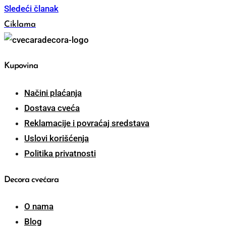
Sledeći članak
Ciklama
Kupovina
Načini plaćanja
Dostava cveća
Reklamacije i povraćaj sredstava
Uslovi korišćenja
Politika privatnosti
Decora cvećara
O nama
Blog