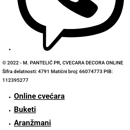
© 2022 - M. PANTELIĆ PR, CVECARA DECORA ONLINE
Šifra delatnosti: 4791 Matični broj: 66074773 PIB:
112395277
Online cvećara
Buketi
Aranžmani