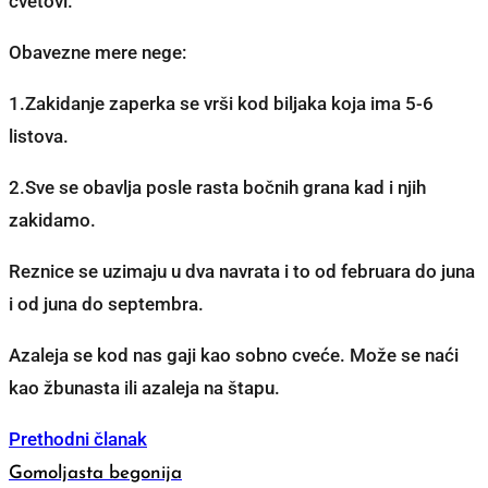
cvetovi.
Obavezne mere nege:
1.Zakidanje zaperka se vrši kod biljaka koja ima 5-6
listova.
2.Sve se obavlja posle rasta bočnih grana kad i njih
zakidamo.
Reznice se uzimaju u dva navrata i to od februara do juna
i od juna do septembra.
Azaleja se kod nas gaji kao sobno cveće. Može se naći
kao žbunasta ili azaleja na štapu.
Prethodni članak
Gomoljasta begonija