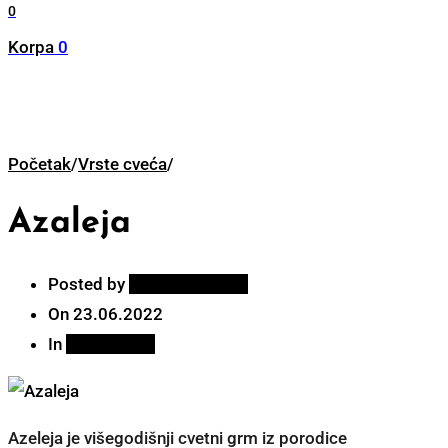
0
Korpa
0
Početak
/
Vrste cveća
/
Azaleja
Posted by
Cvećara Decora
On
23.06.2022
In
Vrste cveća
Azeleja je višegodišnji cvetni grm iz porodice